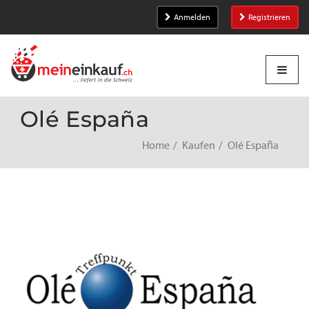
Anmelden
Registrieren
Olé España
Home
Kaufen
Olé España