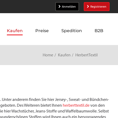
Anmelden
Registrieren
Kaufen
Preise
Spedition
B2B
Home
Kaufen
HerbertTextil
n. Unter anderem finden Sie hier Jersey-, Sweat- und Bündchen-
angeboten. Des Weiteren bietet Ihnen
herberttextil.de
von den
e hier Wachstücher, Jeans-Stoffe und Waffelbaumwolle. Selbst
 wunderschönen Stoffen wird Ihnen auch ein hervorragendes