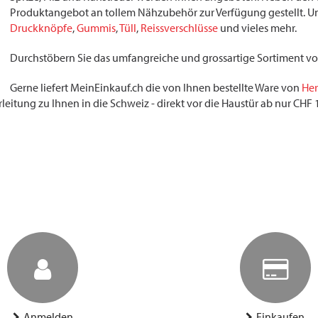
Produktangebot an tollem Nähzubehör zur Verfügung gestellt. Unt
Druckknöpfe
,
Gummis
,
Tüll
,
Reissverschlüsse
und vieles mehr.
Durchstöbern Sie das umfangreiche und grossartige Sortiment v
Gerne liefert MeinEinkauf.ch die von Ihnen bestellte Ware von
Her
rleitung zu Ihnen in die Schweiz - direkt vor die Haustür ab nur CH
Anmelden
Einkaufen