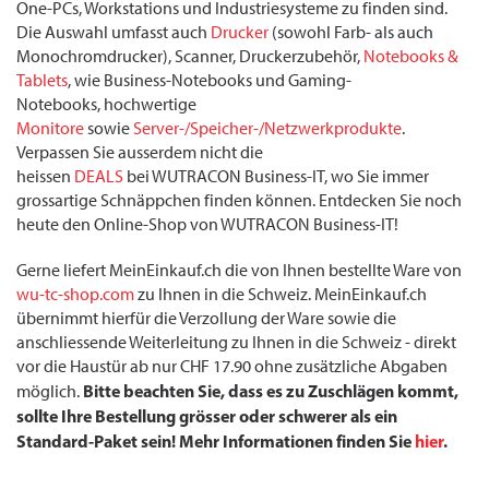
One-PCs, Workstations und Industriesysteme zu finden sind.
Die Auswahl umfasst auch
Drucker
(sowohl Farb- als auch
Monochromdrucker), Scanner, Druckerzubehör,
Notebooks &
Tablets
, wie Business-Notebooks und Gaming-
Notebooks, hochwertige
Monitore
sowie
Server-/Speicher-/Netzwerkprodukte
.
Verpassen Sie ausserdem nicht die
heissen
DEALS
bei WUTRACON Business-IT, wo Sie immer
grossartige Schnäppchen finden können. Entdecken Sie noch
heute den Online-Shop von WUTRACON Business-IT!
Gerne liefert MeinEinkauf.ch die von Ihnen bestellte Ware von
wu-tc-shop.com
zu Ihnen in die Schweiz. MeinEinkauf.ch
übernimmt hierfür die Verzollung der Ware sowie die
anschliessende Weiterleitung zu Ihnen in die Schweiz - direkt
vor die Haustür ab nur CHF 17.90 ohne zusätzliche Abgaben
Bitte beachten Sie, dass es zu Zuschlägen kommt,
möglich.
sollte Ihre Bestellung grösser oder schwerer als ein
Standard-Paket sein! Mehr Informationen finden Sie
hier
.