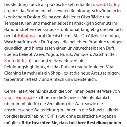
bis Kleidung - auch als praktische Sets erhältlich.
Scrub Daddy
ergänzt das Sortiment mit cleveren Reinigungsschwämmen in
ikonischem Design. Sie passen sich jeder Oberfläche und
Temperatur an und machen selbst hartnäckigen Schmutz im
Handumdrehen den Garaus - funktional, langlebig und einfach
genial.
Fabulosa
sorgt für Frische mit Stil. Ob Allzweckreiniger,
Waschparfüm oder Duftspray - die beliebten Produkte reinigen
gründlich und hinterlassen einen unverwechselbaren Duft.
Ebenso beliebt: Asevi, Yugou, Nusuk, Vamoosh, Waschmittel,
Raumdüfte
, Tücher und viele weitere virale
Reinigungshighlights, die das Putzen revolutionieren. Viral
Cleaning ist mehr als ein Shop - es ist die neue Art zu reinigen:
farbenfroh, effektiv und einfach unwiderstehlich.
Gerne liefert MeinEinkauf.ch die von Ihnen bestellte Ware von
viralcleaning.de
zu Ihnen in die Schweiz. MeinEinkauf.ch
übernimmt hierfür die Verzollung der Ware sowie die
anschliessende Weiterleitung zu Ihnen in die Schweiz - direkt
vor die Haustür ab nur CHF 17.90 ohne zusätzliche Abgaben
Bitte beachten Sie, dass bei Ihrer Bestellung neben
möglich.