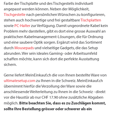
Farbe der Tischplatte und des Tischgestells individuell
angepasst werden können. Neben der Möglichkeit,
Tischgestelle
nach persönlichen Wünschen zu konfigurieren,
stehen auch hochwertige und frei gestaltbare
Tischplatten
sowie
PC-Halter
zur Verfügung. Damit ungeordnete Kabel kein
Problem mehr darstellen, gibt es dort eine grosse Auswahl an
praktischen Kabelmanagement-Lösungen, die für Ordnung
und eine saubere Optik sorgen. Ergänzt wird das Sortiment
durch
Mousepads
und vielseitige Gadgets, die das Setup
abrunden. Wer sein ideales Gaming- oder Arbeitsumfeld
schaffen möchte, kann sich dort die perfekte Ausstattung
sichern.
Gerne liefert MeinEinkauf.ch die von Ihnen bestellte Ware von
ultimatesetup.com
zu Ihnen in die Schweiz. MeinEinkauf.ch
übernimmt hierfür die Verzollung der Ware sowie die
anschliessende Weiterleitung zu Ihnen in die Schweiz - direkt
vor die Haustür ab nur CHF 17.90 ohne zusätzliche Abgaben
Bitte beachten Sie, dass es zu Zuschlägen kommt,
möglich.
sollte Ihre Bestellung grösser oder schwerer als ein