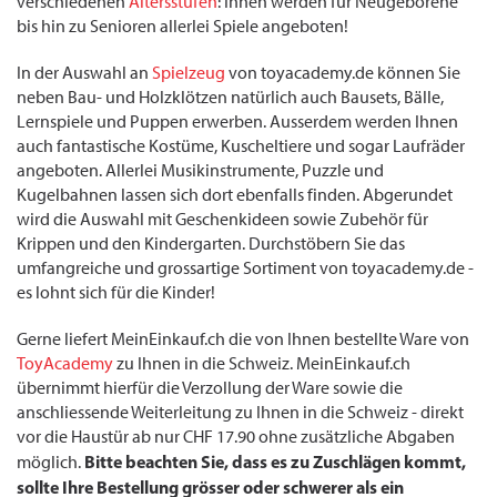
verschiedenen
Altersstufen
: Ihnen werden für Neugeborene
bis hin zu Senioren allerlei Spiele angeboten!
In der Auswahl an
Spielzeug
von toyacademy.de können Sie
neben Bau- und Holzklötzen natürlich auch Bausets, Bälle,
Lernspiele und Puppen erwerben. Ausserdem werden Ihnen
auch fantastische Kostüme, Kuscheltiere und sogar Laufräder
angeboten. Allerlei Musikinstrumente, Puzzle und
Kugelbahnen lassen sich dort ebenfalls finden. Abgerundet
wird die Auswahl mit Geschenkideen sowie Zubehör für
Krippen und den Kindergarten. Durchstöbern Sie das
umfangreiche und grossartige Sortiment von toyacademy.de -
es lohnt sich für die Kinder!
Gerne liefert MeinEinkauf.ch die von Ihnen bestellte Ware von
ToyAcademy
zu Ihnen in die Schweiz. MeinEinkauf.ch
übernimmt hierfür die Verzollung der Ware sowie die
anschliessende Weiterleitung zu Ihnen in die Schweiz - direkt
vor die Haustür ab nur CHF 17.90 ohne zusätzliche Abgaben
Bitte beachten Sie, dass es zu Zuschlägen kommt,
möglich.
sollte Ihre Bestellung grösser oder schwerer als ein