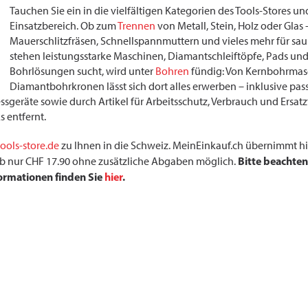
Tauchen Sie ein in die vielfältigen Kategorien des Tools-Stores u
Einsatzbereich. Ob zum
Trennen
von Metall, Stein, Holz oder Glas
Mauerschlitzfräsen, Schnellspannmuttern und vieles mehr für saub
stehen leistungsstarke Maschinen, Diamantschleiftöpfe, Pads un
Bohrlösungen sucht, wird unter
Bohren
fündig: Von Kernbohrmasc
Diamantbohrkronen lässt sich dort alles erwerben – inklusive p
geräte sowie durch Artikel für Arbeitsschutz, Verbrauch und Ersatzte
s entfernt.
tools-store.de
zu Ihnen in die Schweiz. MeinEinkauf.ch übernimmt hie
Bitte beachten
r ab nur CHF 17.90 ohne zusätzliche Abgaben möglich.
formationen finden Sie
hier
.