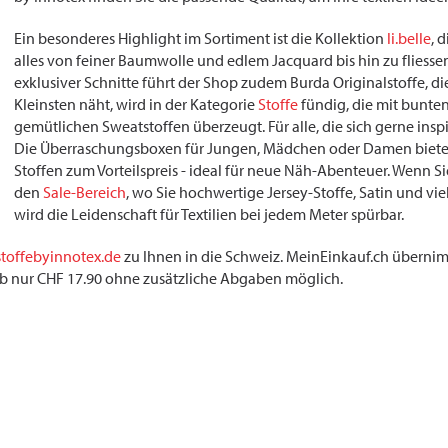
Ein besonderes Highlight im Sortiment ist die Kollektion
li.belle
, 
alles von feiner Baumwolle und edlem Jacquard bis hin zu fliesse
exklusiver Schnitte führt der Shop zudem Burda Originalstoffe, die
Kleinsten näht, wird in der Kategorie
Stoffe
fündig, die mit bunte
gemütlichen Sweatstoffen überzeugt. Für alle, die sich gerne inspi
Die Überraschungsboxen für Jungen, Mädchen oder Damen bieten
Stoffen zum Vorteilspreis - ideal für neue Näh-Abenteuer. Wenn Si
den
Sale-Bereich
, wo Sie hochwertige Jersey-Stoffe, Satin und v
wird die Leidenschaft für Textilien bei jedem Meter spürbar.
stoffebyinnotex.de
zu Ihnen in die Schweiz. MeinEinkauf.ch übernim
r ab nur CHF 17.90 ohne zusätzliche Abgaben möglich.