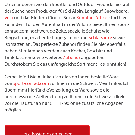
Unter anderem werden Sportler und Outdoor-Freunde hier auf
der Suche nach Produkten für Ski Alpin, Langlauf, Snowboard,
Velo
und das Klettern fündig! Sogar
Running-Artikel
sind hier
zu finden! Für den Aufenthalt in der Wildnis bietet Ihnen sport-
conrad.com hochwertige Zelte, spezielle Schuhe wie
Bergschuhe, exzellente Tragesysteme und
Schlafsäcke
sowie
Isomatten an. Das perfekte Zubehör finden Sie hier ebenfalls:
neben Stirnlampen werden auch Kocher, Geschirr und
Trinkflaschen sowie weiteres
Zubehör
angeboten.
Durchstöbern Sie das umfangreiche Sortiment - es lohnt sich!
Gerne liefert MeinEinkauf.ch die von Ihnen bestellte Ware
von
sport-conrad.com
zu Ihnen in die Schweiz. MeinEinkauf.ch
übernimmt hierfür die Verzollung der Ware sowie die
anschliessende Weiterleitung zu Ihnen in die Schweiz - direkt
vor die Haustür ab nur CHF 17.90 ohne zusätzliche Abgaben
möglich.
Jetzt kostenlos anmelden