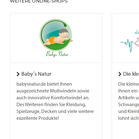
WEITERE ONLINE-SHOPS
Baby´s Natur
Die kl
babysnatur.de bietet Ihnen
Die kleine
ausgezeichnete Mullwindeln sowie
Ihnen ein 
auch innovative Komfortwindel an.
Artikeln u
Des Weiteren finden Sie Kleidung,
Schwanger
Spielzeuge, Decken und viele weitere
und Kleink
exzellente Produkte!
lohnt sich