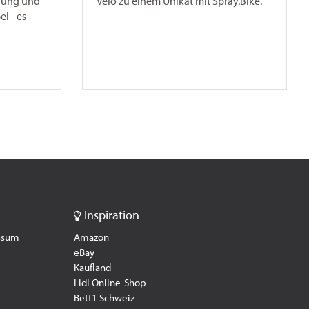
idung und
Velo zu einem Unikat mit Spray.Bike.
i - es
Inspiration
essum
Amazon
eBay
Kaufland
Lidl Online-Shop
Bett1 Schweiz