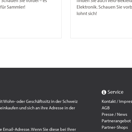
 Schauen Sie vorbei – es
finden Sie auch Velo-Bekle
 für Sammler!
Elektronik. Schauen Sie vorbe
lohnt sich!
Service
 Wohn- oder Geschäftssitz in der Schweiz
Kontakt / Impr
einkaufen und sich an ihre Adresse in der
AGB
Presse / News
Partnerangebot
Partner-Shops
e Email-Adresse. Wenn Sie diese bei Ihrer