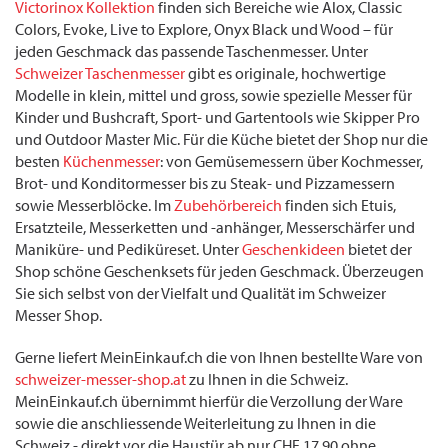
Victorinox Kollektion
finden sich Bereiche wie Alox, Classic
Colors, Evoke, Live to Explore, Onyx Black und Wood – für
jeden Geschmack das passende Taschenmesser. Unter
Schweizer Taschenmesser
gibt es originale, hochwertige
Modelle in klein, mittel und gross, sowie spezielle Messer für
Kinder und Bushcraft, Sport- und Gartentools wie Skipper Pro
und Outdoor Master Mic. Für die Küche bietet der Shop nur die
besten
Küchenmesser
: von Gemüsemessern über Kochmesser,
Brot- und Konditormesser bis zu Steak- und Pizzamessern
sowie Messerblöcke. Im
Zubehörbereich
finden sich Etuis,
Ersatzteile, Messerketten und -anhänger, Messerschärfer und
Maniküre- und Pediküreset. Unter
Geschenkideen
bietet der
Shop schöne Geschenksets für jeden Geschmack. Überzeugen
Sie sich selbst von der Vielfalt und Qualität im Schweizer
Messer Shop.
Gerne liefert MeinEinkauf.ch die von Ihnen bestellte Ware von
schweizer-messer-shop.at
zu Ihnen in die Schweiz.
MeinEinkauf.ch übernimmt hierfür die Verzollung der Ware
sowie die anschliessende Weiterleitung zu Ihnen in die
Schweiz - direkt vor die Haustür ab nur CHF 17.90 ohne