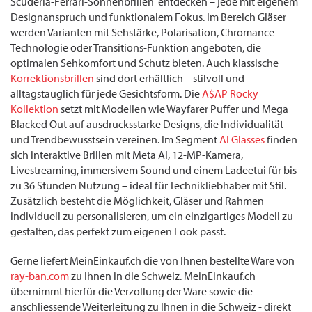
Scuderia-Ferrari-Sonnenbrillen entdecken – jede mit eigenem
Designanspruch und funktionalem Fokus. Im Bereich Gläser
werden Varianten mit Sehstärke, Polarisation, Chromance-
Technologie oder Transitions-Funktion angeboten, die
optimalen Sehkomfort und Schutz bieten. Auch klassische
Korrektionsbrillen
sind dort erhältlich – stilvoll und
alltagstauglich für jede Gesichtsform. Die
A$AP Rocky
Kollektion
setzt mit Modellen wie Wayfarer Puffer und Mega
Blacked Out auf ausdrucksstarke Designs, die Individualität
und Trendbewusstsein vereinen. Im Segment
AI Glasses
finden
sich interaktive Brillen mit Meta AI, 12-MP-Kamera,
Livestreaming, immersivem Sound und einem Ladeetui für bis
zu 36 Stunden Nutzung – ideal für Technikliebhaber mit Stil.
Zusätzlich besteht die Möglichkeit, Gläser und Rahmen
individuell zu personalisieren, um ein einzigartiges Modell zu
gestalten, das perfekt zum eigenen Look passt.
Gerne liefert MeinEinkauf.ch die von Ihnen bestellte Ware von
ray-ban.com
zu Ihnen in die Schweiz. MeinEinkauf.ch
übernimmt hierfür die Verzollung der Ware sowie die
anschliessende Weiterleitung zu Ihnen in die Schweiz - direkt