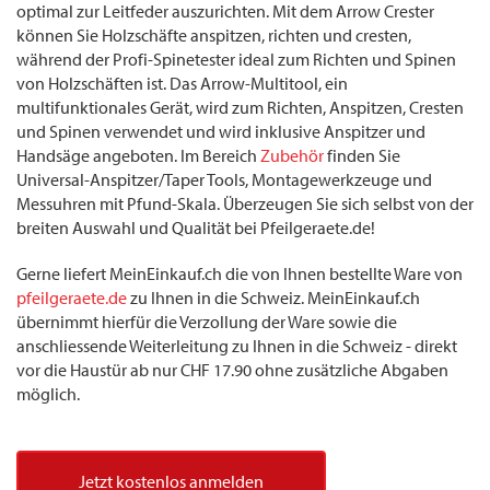
optimal zur Leitfeder auszurichten. Mit dem Arrow Crester
können Sie Holzschäfte anspitzen, richten und cresten,
während der Profi-Spinetester ideal zum Richten und Spinen
von Holzschäften ist. Das Arrow-Multitool, ein
multifunktionales Gerät, wird zum Richten, Anspitzen, Cresten
und Spinen verwendet und wird inklusive Anspitzer und
Handsäge angeboten. Im Bereich
Zubehör
finden Sie
Universal-Anspitzer/Taper Tools, Montagewerkzeuge und
Messuhren mit Pfund-Skala. Überzeugen Sie sich selbst von der
breiten Auswahl und Qualität bei Pfeilgeraete.de!
Gerne liefert MeinEinkauf.ch die von Ihnen bestellte Ware von
pfeilgeraete.de
zu Ihnen in die Schweiz. MeinEinkauf.ch
übernimmt hierfür die Verzollung der Ware sowie die
anschliessende Weiterleitung zu Ihnen in die Schweiz - direkt
vor die Haustür ab nur CHF 17.90 ohne zusätzliche Abgaben
möglich.
Jetzt kostenlos anmelden