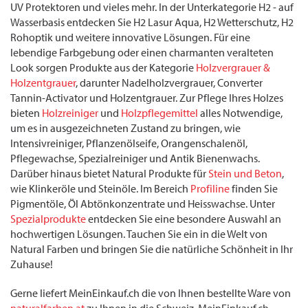
UV Protektoren und vieles mehr. In der Unterkategorie H2 - auf
Wasserbasis entdecken Sie H2 Lasur Aqua, H2 Wetterschutz, H2
Rohoptik und weitere innovative Lösungen. Für eine
lebendige Farbgebung oder einen charmanten veralteten
Look sorgen Produkte aus der Kategorie
Holzvergrauer &
Holzentgrauer
, darunter Nadelholzvergrauer, Converter
Tannin-Activator und Holzentgrauer. Zur Pflege Ihres Holzes
bieten
Holzreiniger
und
Holzpflegemittel
alles Notwendige,
um es in ausgezeichneten Zustand zu bringen, wie
Intensivreiniger, Pflanzenölseife, Orangenschalenöl,
Pflegewachse, Spezialreiniger und Antik Bienenwachs.
Darüber hinaus bietet Natural Produkte für
Stein und Beton
,
wie Klinkeröle und Steinöle. Im Bereich
Profiline
finden Sie
Pigmentöle, Öl Abtönkonzentrate und Heisswachse. Unter
Spezialprodukte
entdecken Sie eine besondere Auswahl an
hochwertigen Lösungen. Tauchen Sie ein in die Welt von
Natural Farben und bringen Sie die natürliche Schönheit in Ihr
Zuhause!
Gerne liefert MeinEinkauf.ch die von Ihnen bestellte Ware von