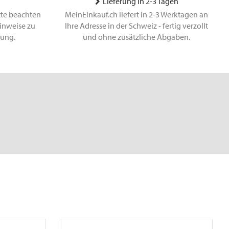
Lieferung in 2-3 Tagen
tte beachten
MeinEinkauf.ch liefert in 2-3 Werktagen an
inweise zu
Ihre Adresse in der Schweiz - fertig verzollt
lung.
und ohne zusätzliche Abgaben.