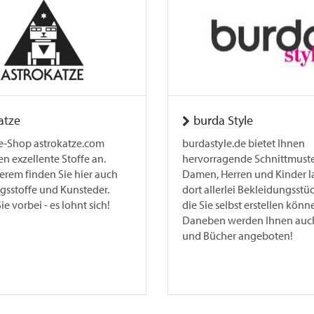
atze
burda Style
e-Shop astrokatze.com
burdastyle.de bietet Ihnen
en exzellente Stoffe an.
hervorragende Schnittmuster
erem finden Sie hier auch
Damen, Herren und Kinder la
sstoffe und Kunsteder.
dort allerlei Bekleidungsstü
e vorbei - es lohnt sich!
die Sie selbst erstellen könn
Daneben werden Ihnen auch
und Bücher angeboten!