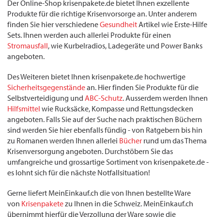
Der Online-Shop krisenpakete.de bietet Ihnen exzellente
Produkte für die richtige Krisenvorsorge an. Unter anderem
finden Sie hier verschiedene
Gesundheit
Artikel wie Erste-Hilfe
Sets. Ihnen werden auch allerlei Produkte für einen
Stromausfall
, wie Kurbelradios, Ladegeräte und Power Banks
angeboten.
Des Weiteren bietet Ihnen krisenpakete.de hochwertige
Sicherheitsgegenstände
an. Hier finden Sie Produkte für die
Selbstverteidigung und
ABC-Schutz
. Ausserdem werden Ihnen
Hilfsmittel
wie Rucksäcke, Kompasse und Rettungsdecken
angeboten. Falls Sie auf der Suche nach praktischen Büchern
sind werden Sie hier ebenfalls fündig - von Ratgebern bis hin
zu Romanen werden Ihnen allerlei
Bücher
rund um das Thema
Krisenversorgung angeboten. Durchstöbern Sie das
umfangreiche und grossartige Sortiment von krisenpakete.de -
es lohnt sich für die nächste Notfallsituation!
Gerne liefert MeinEinkauf.ch die von Ihnen bestellte Ware
von
Krisenpakete
zu Ihnen in die Schweiz. MeinEinkauf.ch
übernimmt hierfür die Verzollung der Ware sowie die