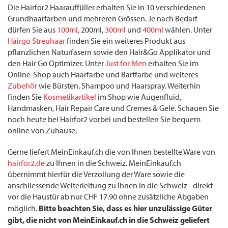
Die Hairfor2 Haarauffüller erhalten Sie in 10 verschiedenen
Grundhaarfarben und mehreren Grössen. Je nach Bedarf
dürfen Sie aus
100ml
, 200ml,
300ml
und
400ml
wählen. Unter
Hairgo Streuhaar
finden Sie ein weiteres Produkt aus
pflanzlichen Naturfasern sowie den Hair&Go Applikator und
den Hair Go Optimizer. Unter
Just for Men
erhalten Sie im
Online-Shop auch Haarfarbe und Bartfarbe und weiteres
Zubehör
wie Bürsten, Shampoo und Haarspray. Weiterhin
finden Sie
Kosmetikartikel
im Shop wie Augenfluid,
Handmasken, Hair Repair Care und Cremes & Gele. Schauen Sie
noch heute bei Hairfor2 vorbei und bestellen Sie bequem
online von Zuhause.
Gerne liefert MeinEinkauf.ch die von Ihnen bestellte Ware von
hairfor2.de
zu Ihnen in die Schweiz. MeinEinkauf.ch
übernimmt hierfür die Verzollung der Ware sowie die
anschliessende Weiterleitung zu Ihnen in die Schweiz - direkt
vor die Haustür ab nur CHF 17.90 ohne zusätzliche Abgaben
Bitte beachten Sie, dass es hier unzulässige Güter
möglich.
gibt, die nicht von MeinEinkauf.ch in die Schweiz geliefert