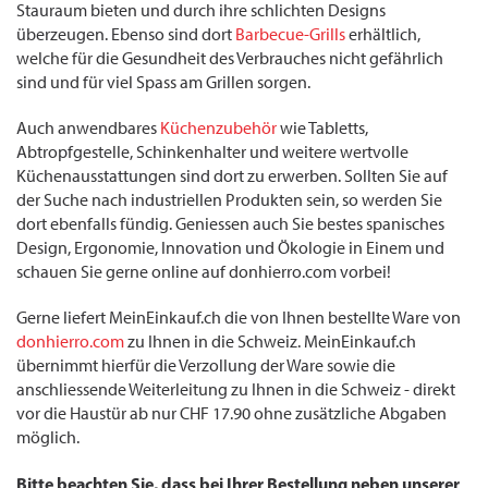
Stauraum bieten und durch ihre schlichten Designs
überzeugen. Ebenso sind dort
Barbecue-Grills
erhältlich,
welche für die Gesundheit des Verbrauches nicht gefährlich
sind und für viel Spass am Grillen sorgen.
Auch anwendbares
Küchenzubehör
wie Tabletts,
Abtropfgestelle, Schinkenhalter und weitere wertvolle
Küchenausstattungen sind dort zu erwerben. Sollten Sie auf
der Suche nach industriellen Produkten sein, so werden Sie
dort ebenfalls fündig. Geniessen auch Sie bestes spanisches
Design, Ergonomie, Innovation und Ökologie in Einem und
schauen Sie gerne online auf donhierro.com vorbei!
Gerne liefert MeinEinkauf.ch die von Ihnen bestellte Ware von
donhierro.com
zu Ihnen in die Schweiz. MeinEinkauf.ch
übernimmt hierfür die Verzollung der Ware sowie die
anschliessende Weiterleitung zu Ihnen in die Schweiz - direkt
vor die Haustür ab nur CHF 17.90 ohne zusätzliche Abgaben
möglich.
Bitte beachten Sie, dass bei Ihrer Bestellung neben unserer