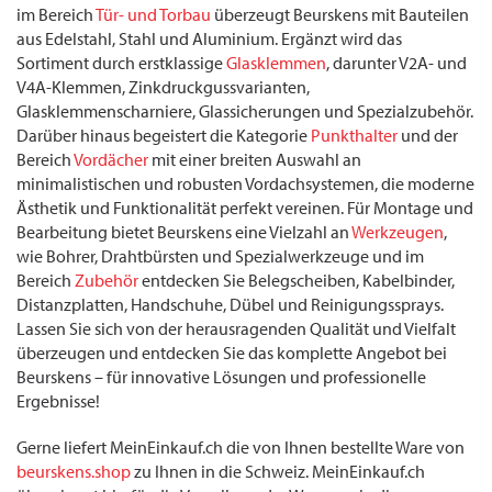
im Bereich
Tür- und Torbau
überzeugt Beurskens mit Bauteilen
aus Edelstahl, Stahl und Aluminium. Ergänzt wird das
Sortiment durch erstklassige
Glasklemmen
, darunter V2A- und
V4A-Klemmen, Zinkdruckgussvarianten,
Glasklemmenscharniere, Glassicherungen und Spezialzubehör.
Darüber hinaus begeistert die Kategorie
Punkthalter
und der
Bereich
Vordächer
mit einer breiten Auswahl an
minimalistischen und robusten Vordachsystemen, die moderne
Ästhetik und Funktionalität perfekt vereinen. Für Montage und
Bearbeitung bietet Beurskens eine Vielzahl an
Werkzeugen
,
wie Bohrer, Drahtbürsten und Spezialwerkzeuge und im
Bereich
Zubehör
entdecken Sie Belegscheiben, Kabelbinder,
Distanzplatten, Handschuhe, Dübel und Reinigungssprays.
Lassen Sie sich von der herausragenden Qualität und Vielfalt
überzeugen und entdecken Sie das komplette Angebot bei
Beurskens – für innovative Lösungen und professionelle
Ergebnisse!
Gerne liefert MeinEinkauf.ch die von Ihnen bestellte Ware von
beurskens.shop
zu Ihnen in die Schweiz. MeinEinkauf.ch