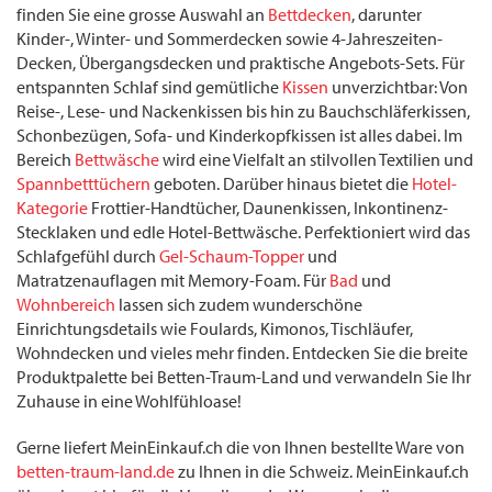
finden Sie eine grosse Auswahl an
Bettdecken
, darunter
Kinder-, Winter- und Sommerdecken sowie 4-Jahreszeiten-
Decken, Übergangsdecken und praktische Angebots-Sets. Für
entspannten Schlaf sind gemütliche
Kissen
unverzichtbar: Von
Reise-, Lese- und Nackenkissen bis hin zu Bauchschläferkissen,
Schonbezügen, Sofa- und Kinderkopfkissen ist alles dabei. Im
Bereich
Bettwäsche
wird eine Vielfalt an stilvollen Textilien und
Spannbetttüchern
geboten. Darüber hinaus bietet die
Hotel-
Kategorie
Frottier-Handtücher, Daunenkissen, Inkontinenz-
Stecklaken und edle Hotel-Bettwäsche. Perfektioniert wird das
Schlafgefühl durch
Gel-Schaum-Topper
und
Matratzenauflagen mit Memory-Foam. Für
Bad
und
Wohnbereich
lassen sich zudem wunderschöne
Einrichtungsdetails wie Foulards, Kimonos, Tischläufer,
Wohndecken und vieles mehr finden. Entdecken Sie die breite
Produktpalette bei Betten-Traum-Land und verwandeln Sie Ihr
Zuhause in eine Wohlfühloase!
Gerne liefert MeinEinkauf.ch die von Ihnen bestellte Ware von
betten-traum-land.de
zu Ihnen in die Schweiz. MeinEinkauf.ch