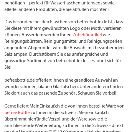
benötigen – perfekt für Wasserflaschen unterwegs sowie
allerlei anderen Produkten, die Sie abfüllen möchten!
Das besondere bei den Flaschen von befreebottle.de ist, dass
Sie diese mit Ihrem gewünschten Logo oder Motiv verzieren
können. Ausserdem werden Ihnen
Zubehörartikel
wie
Reinigungsbürsten, Reinigungsmittel und Reinigungsperlen
angeboten. Abgerundet wird die Auswahl mit bezaubernden
Salzlampen. Durchstöbern Sie das umfangreiche und
grossartige Sortiment von befreebottle.de – es lohnt sich für
Sie!
befreebottle.de offeriert Ihnen eine grandiose Auswahl an
wunderschönen, blauen Glasfalschen. Unter anderem finden
Sie dort auch das passende Zubehör . Schauen Sie vorbei!
Gerne liefert MeinEinkauf.ch die von Ihnen bestellte Ware von
befree Bottle
zu Ihnen in die Schweiz. MeinEinkauf.ch
übernimmt hierfür die Verzollung der Ware sowie die
anschliessende Weiterleitung zu Ihnen in die Schweiz - direkt
vor die Haustür ab nur CHF 17.90 ohne zusätzliche Abgaben