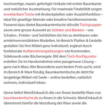
hochwertige, massiv gefertigte Unikate mit echter Baumkante
und natürlicher Ausstrahlung. Für maximale Flexibilität sorgen
erweiterbare Tische
mit Ansteckplatten oder Ausziehfunktion –
ideal für gesellige Abende oder kreative Familienmomente.
Passend dazu bietet Baumkantentische stilvolle
Tischgruppen
sowie eine grosse Auswahl an
Stühlen und Bänken
– von
Schalen-, Polster- und Seilstühlen bis hin zu drehbaren oder
armlehnenverstärkten Modellen. Im Bereich Platten & Gestelle
gestalten Sie Ihre Möbel ganz individuell, ergänzt durch
funktionale
Aufbewahrungslösungen
wie Kommoden,
Sideboards oder Bücherregale. Mit dem
Tisch-Konfigurator
erstellen Sie im Handumdrehen eine passgenaue Lösung –
ganz nach Mass. Wer Besonderes zum besten Preis sucht, wird
im Bereich B-Ware fündig. Baumkantentische.de steht für
langlebige Möbel mit Seele – online bestellen, natürlich
wohnen, individuell leben.
Gerne liefert MeinEinkauf.ch die von Ihnen bestellte Ware von
baumkantentische.de
zu Ihnen in die Schweiz. MeinEinkauf.ch
übernimmt hierfür die Verzollung der Ware sowie die