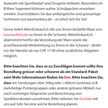
Auswahl mit Sportbedarf und Drogerie-Artikeln. Besonders im
B Ware Segement können wahre Schnäppchen erworben
werden. Durchstöbern Sie das umfangreiche und grossartige
Sortiment von baumarkteu.de – es lohnt sich für Sie!
Gerne liefert MeinEinkauf.ch die von Ihnen bestellte Ware von
baumarkteu.de
zu Ihnen in die Schweiz. MeinEinkauf.ch
übernimmt hierfür die Verzollung der Ware sowie die
anschliessende Weiterleitung zu Ihnen in die Schweiz - direkt
vor die Haustür ab nur CHF 17.90 ohne zusätzliche Abgaben
möglich.
Bitte beachten Sie, dass es zu Zuschlägen kommt sollte Ihre
Bestellung grösser oder schwerer als ein Standard-Paket
sein! Mehr Informationen finden Sie
hier
. Bitte beachten Sie,
dass
wir Sendungen über 30kg oder >400cm Gurtmass (z.B.
mehrteilige Polstergruppen oder andere grössere Möbel) nur
nach vorheriger Absprache und Berechnung von
Speditionskosten annehmen. Bitte nehmen Sie
Kontakt
mit
uns auf, falls Sie eine solche Bestellung planen.