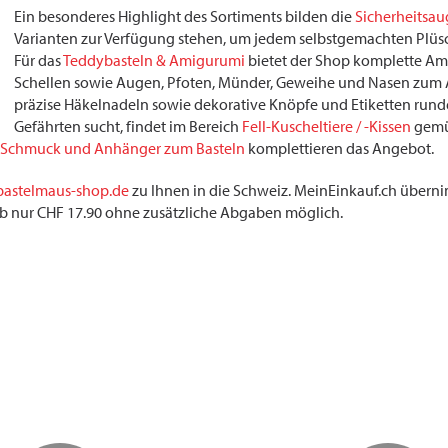
Ein besonderes Highlight des Sortiments bilden die
Sicherheitsau
Varianten zur Verfügung stehen, um jedem selbstgemachten Plüsch
Für das
Teddybasteln & Amigurumi
bietet der Shop komplette Ami
Schellen sowie Augen, Pfoten, Münder, Geweihe und Nasen zum A
präzise Häkelnadeln sowie dekorative Knöpfe und Etiketten rund
Gefährten sucht, findet im Bereich
Fell-Kuscheltiere / -Kissen
gemüt
Schmuck und Anhänger zum Basteln
komplettieren das Angebot.
bastelmaus-shop.de
zu Ihnen in die Schweiz. MeinEinkauf.ch überni
r ab nur CHF 17.90 ohne zusätzliche Abgaben möglich.