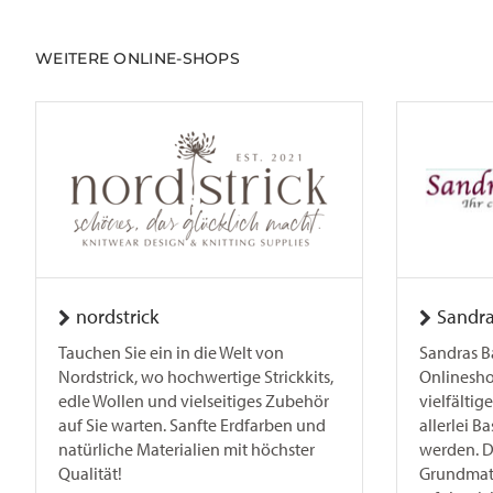
WEITERE ONLINE-SHOPS
nordstrick
Sandra
Tauchen Sie ein in die Welt von
Sandras B
Nordstrick, wo hochwertige Strickkits,
Onlinesho
edle Wollen und vielseitiges Zubehör
vielfältig
auf Sie warten. Sanfte Erdfarben und
allerlei B
natürliche Materialien mit höchster
werden. Do
Qualität!
Grundmater