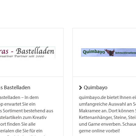
s Bastelladen
Quimbayo
astelladen – In dem
quimbayo.de bietet Ihnen e
p erwartet Sie ein
umfangreiche Auswahl an S
es Sortiment bestehend aus
Makramee an. Dort können 
astelartikeln zum Kreativ
Kettenanhänger, Steine, Ste
rt finden Sie alle
und Garne erwerben. Schaue
ialen die Sie für ein
gerne online vorbei!