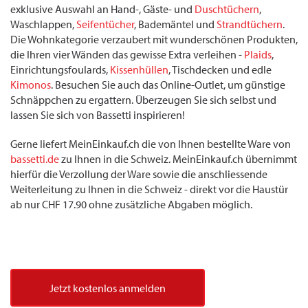
exklusive Auswahl an Hand-, Gäste- und
Duschtüchern
,
Waschlappen,
Seifentücher
, Bademäntel und
Strandtüchern
.
Die Wohnkategorie verzaubert mit wunderschönen Produkten,
die Ihren vier Wänden das gewisse Extra verleihen -
Plaids
,
Einrichtungsfoulards,
Kissenhüllen
, Tischdecken und edle
Kimonos
. Besuchen Sie auch das Online-Outlet, um günstige
Schnäppchen zu ergattern. Überzeugen Sie sich selbst und
lassen Sie sich von Bassetti inspirieren!
Gerne liefert MeinEinkauf.ch die von Ihnen bestellte Ware von
bassetti.de
zu Ihnen in die Schweiz. MeinEinkauf.ch übernimmt
hierfür die Verzollung der Ware sowie die anschliessende
Weiterleitung zu Ihnen in die Schweiz - direkt vor die Haustür
ab nur CHF 17.90 ohne zusätzliche Abgaben möglich.
Jetzt kostenlos anmelden