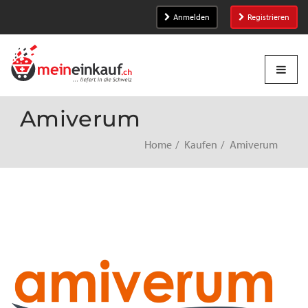
Anmelden
Registrieren
Amiverum
Home
Kaufen
Amiverum