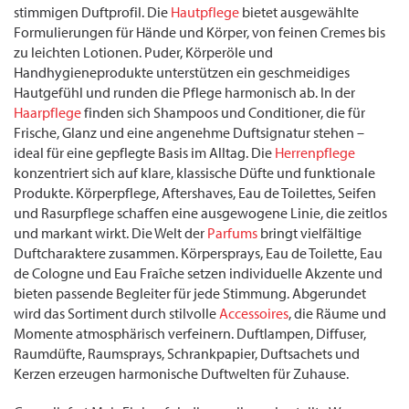
stimmigen Duftprofil. Die
Hautpflege
bietet ausgewählte
Formulierungen für Hände und Körper, von feinen Cremes bis
zu leichten Lotionen. Puder, Körperöle und
Handhygieneprodukte unterstützen ein geschmeidiges
Hautgefühl und runden die Pflege harmonisch ab. In der
Haarpflege
finden sich Shampoos und Conditioner, die für
Frische, Glanz und eine angenehme Duftsignatur stehen –
ideal für eine gepflegte Basis im Alltag. Die
Herrenpflege
konzentriert sich auf klare, klassische Düfte und funktionale
Produkte. Körperpflege, Aftershaves, Eau de Toilettes, Seifen
und Rasurpflege schaffen eine ausgewogene Linie, die zeitlos
und markant wirkt. Die Welt der
Parfums
bringt vielfältige
Duftcharaktere zusammen. Körpersprays, Eau de Toilette, Eau
de Cologne und Eau Fraîche setzen individuelle Akzente und
bieten passende Begleiter für jede Stimmung. Abgerundet
wird das Sortiment durch stilvolle
Accessoires
, die Räume und
Momente atmosphärisch verfeinern. Duftlampen, Diffuser,
Raumdüfte, Raumsprays, Schrankpapier, Duft­sachets und
Kerzen erzeugen harmonische Duftwelten für Zuhause.