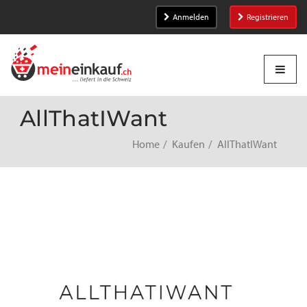
Anmelden
Registrieren
AllThatIWant
Home
Kaufen
AllThatIWant