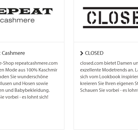
t Cashmere
CLOSED
e-Shop repeatcashmere.com
closed.com bietet Damen u
nen Mode aus 100% Kaschmir
exzellente Modetrends an. L
finden Sie wunderschöne
sich vom Lookbook inspirie
 Blusen und Hosen sowie
kreieren Sie Ihren eigenen St
ken und Babybekleidung.
Schauen Sie vorbei - es lohnt
e vorbei - es lohnt sich!