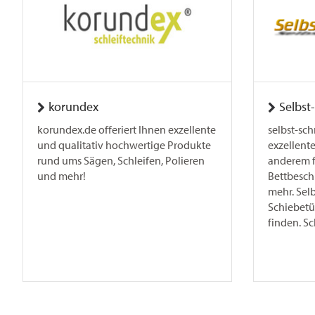
korundex
Selbst
korundex.de offeriert Ihnen exzellente
selbst-sch
und qualitativ hochwertige Produkte
exzellente
rund ums Sägen, Schleifen, Polieren
anderem f
und mehr!
Bettbesch
mehr. Sel
Schiebetür
finden. Sc