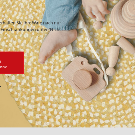
erhalten Sie Ihre Ware nach nur
ie Einschränkungen unter "Nicht
n
usive