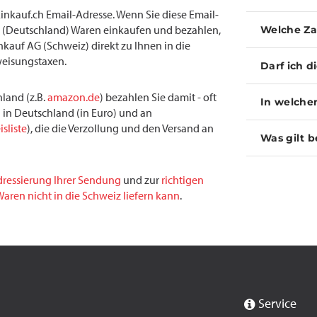
inkauf.ch Email-Adresse. Wenn Sie diese Email-
(Deutschland) Waren einkaufen und bezahlen,
Welche Za
inkauf AG (Schweiz) direkt zu Ihnen in die
weisungstaxen.
Darf ich d
land (z.B.
amazon.de
) bezahlen Sie damit - oft
In welche
 in Deutschland (in Euro) und an
isliste
), die die Verzollung und den Versand an
Was gilt b
dressierung Ihrer Sendung
und zur
richtigen
aren nicht in die Schweiz liefern kann
.
Service