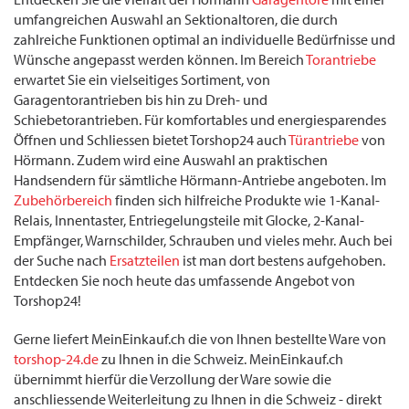
umfangreichen Auswahl an Sektionaltoren, die durch
zahlreiche Funktionen optimal an individuelle Bedürfnisse und
Wünsche angepasst werden können. Im Bereich
Torantriebe
erwartet Sie ein vielseitiges Sortiment, von
Garagentorantrieben bis hin zu Dreh- und
Schiebetorantrieben. Für komfortables und energiesparendes
Öffnen und Schliessen bietet Torshop24 auch
Türantriebe
von
Hörmann. Zudem wird eine Auswahl an praktischen
Handsendern für sämtliche Hörmann-Antriebe angeboten. Im
Zubehörbereich
finden sich hilfreiche Produkte wie 1-Kanal-
Relais, Innentaster, Entriegelungsteile mit Glocke, 2-Kanal-
Empfänger, Warnschilder, Schrauben und vieles mehr. Auch bei
der Suche nach
Ersatzteilen
ist man dort bestens aufgehoben.
Entdecken Sie noch heute das umfassende Angebot von
Torshop24!
Gerne liefert MeinEinkauf.ch die von Ihnen bestellte Ware von
torshop-24.de
zu Ihnen in die Schweiz. MeinEinkauf.ch
übernimmt hierfür die Verzollung der Ware sowie die
anschliessende Weiterleitung zu Ihnen in die Schweiz - direkt