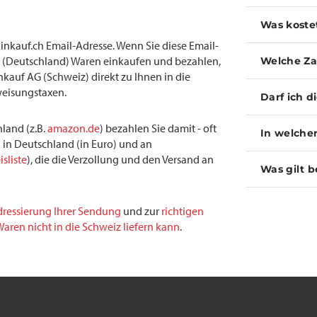
Was koste
inkauf.ch Email-Adresse. Wenn Sie diese Email-
(Deutschland) Waren einkaufen und bezahlen,
Welche Za
inkauf AG (Schweiz) direkt zu Ihnen in die
weisungstaxen.
Darf ich d
land (z.B.
amazon.de
) bezahlen Sie damit - oft
In welche
 in Deutschland (in Euro) und an
isliste
), die die Verzollung und den Versand an
Was gilt b
dressierung Ihrer Sendung
und zur
richtigen
aren nicht in die Schweiz liefern kann
.