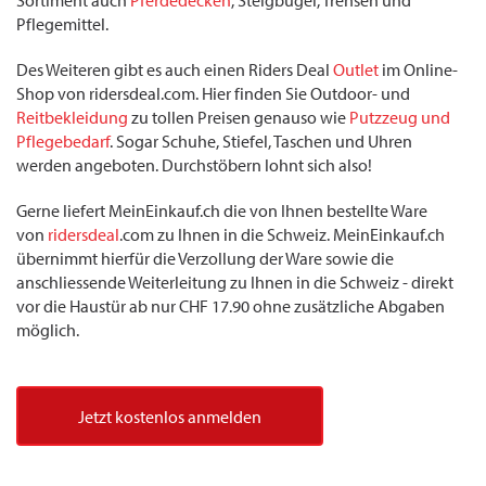
Sortiment auch
Pferdedecken
, Steigbügel, Trensen und
Pflegemittel.
Des Weiteren gibt es auch einen Riders Deal
Outlet
im Online-
Shop von ridersdeal.com. Hier finden Sie Outdoor- und
Reitbekleidung
zu tollen Preisen genauso wie
Putzzeug und
Pflegebedarf
. Sogar Schuhe, Stiefel, Taschen und Uhren
werden angeboten. Durchstöbern lohnt sich also!
Gerne liefert MeinEinkauf.ch die von Ihnen bestellte Ware
von
ridersdeal
.com zu Ihnen in die Schweiz. MeinEinkauf.ch
übernimmt hierfür die Verzollung der Ware sowie die
anschliessende Weiterleitung zu Ihnen in die Schweiz - direkt
vor die Haustür ab nur CHF 17.90 ohne zusätzliche Abgaben
möglich.
Jetzt kostenlos anmelden