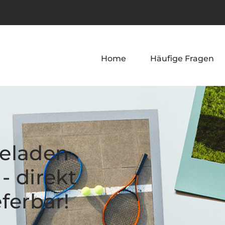
Home
Häufige Fragen
eladen
- direkt
eferbar!