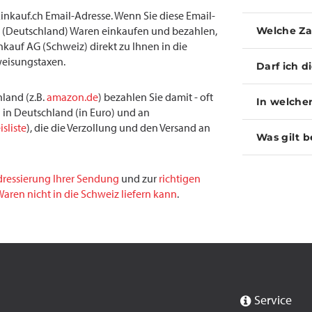
inkauf.ch Email-Adresse. Wenn Sie diese Email-
(Deutschland) Waren einkaufen und bezahlen,
Welche Za
inkauf AG (Schweiz) direkt zu Ihnen in die
weisungstaxen.
Darf ich d
land (z.B.
amazon.de
) bezahlen Sie damit - oft
In welche
 in Deutschland (in Euro) und an
isliste
), die die Verzollung und den Versand an
Was gilt b
dressierung Ihrer Sendung
und zur
richtigen
aren nicht in die Schweiz liefern kann
.
Service