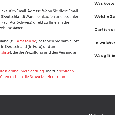
Was koste
inkauf.ch Email-Adresse. Wenn Sie diese Email-
(Deutschland) Waren einkaufen und bezahlen,
Welche Za
inkauf AG (Schweiz) direkt zu Ihnen in die
weisungstaxen.
Darf ich d
land (z.B.
amazon.de
) bezahlen Sie damit - oft
In welche
 in Deutschland (in Euro) und an
isliste
), die die Verzollung und den Versand an
Was gilt b
dressierung Ihrer Sendung
und zur
richtigen
aren nicht in die Schweiz liefern kann
.