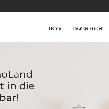
Home
Häufige Fragen
noLand
t in die
bar!