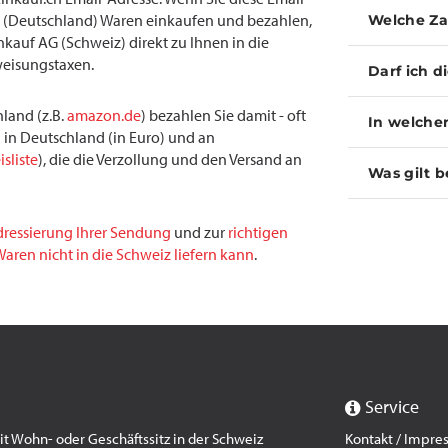
(Deutschland) Waren einkaufen und bezahlen,
Welche Za
inkauf AG (Schweiz) direkt zu Ihnen in die
weisungstaxen.
Darf ich d
land (z.B.
amazon.de
) bezahlen Sie damit - oft
In welche
 in Deutschland (in Euro) und an
isliste
), die die Verzollung und den Versand an
Was gilt b
dressierung Ihrer Sendung
und zur
richtigen
aren nicht in die Schweiz liefern kann
.
Service
 Wohn- oder Geschäftssitz in der Schweiz
Kontakt / Impr