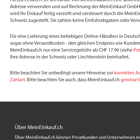
Adresse verwenden und auf Rechnung der MeinEinkauf GmbH 
wird Ihr Einkauf fertig verzollt und versteuert durch die MeinE
Schweiz zugestellt. Sie zahlen keine Einfuhrabgaben oder Vor
Für eine Lieferung eines beliebigen Online-Händlers in Deutsch
sogar ohne Versandkosten - den gleichen Endpreis wie Kunden
MeinEinkauf.ch nur eine Servicegebühr ab CHF 17.90 (siehe
Pre
Ihre Adresse in der Schweiz oder Liechtenstein beinhaltet.
Bitte beachten Sie unbedingt unsere Hinweise zur
korrekten A
Zahlart
. Bitte beachten Sie auch, dass MeinEinkauf.ch
gewisse W
Über MeinEinkauf.ch
Über MeinEinkauf.ch können Privatkunden und Unternehmen mit