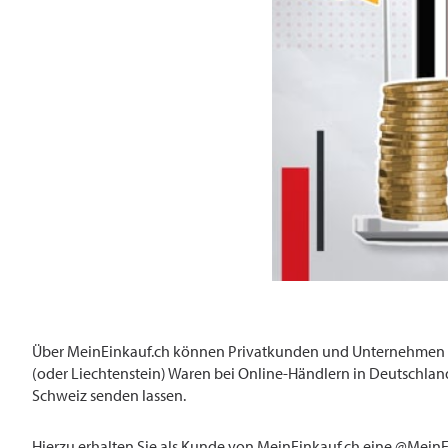
Über MeinEinkauf.ch können Privatkunden und Unternehmen mi
(oder Liechtenstein) Waren bei Online-Händlern in Deutschland
Schweiz senden lassen.
Hierzu erhalten Sie als Kunde von MeinEinkauf.ch eine @MeinE