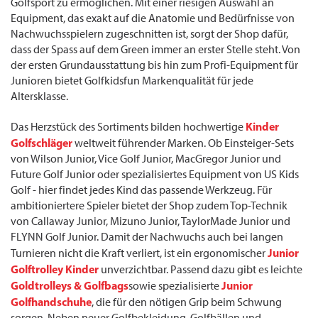
Golfsport zu ermöglichen. Mit einer riesigen Auswahl an
Equipment, das exakt auf die Anatomie und Bedürfnisse von
Nachwuchsspielern zugeschnitten ist, sorgt der Shop dafür,
dass der Spass auf dem Green immer an erster Stelle steht. Von
der ersten Grundausstattung bis hin zum Profi-Equipment für
Junioren bietet Golfkidsfun Markenqualität für jede
Altersklasse.
Kinder
Das Herzstück des Sortiments bilden hochwertige
Golfschläger
weltweit führender Marken. Ob Einsteiger-Sets
von Wilson Junior, Vice Golf Junior, MacGregor Junior und
Future Golf Junior oder spezialisiertes Equipment von US Kids
Golf - hier findet jedes Kind das passende Werkzeug. Für
ambitioniertere Spieler bietet der Shop zudem Top-Technik
von Callaway Junior, Mizuno Junior, TaylorMade Junior und
FLYNN Golf Junior. Damit der Nachwuchs auch bei langen
Junior
Turnieren nicht die Kraft verliert, ist ein ergonomischer
Golftrolley Kinder
unverzichtbar. Passend dazu gibt es leichte
Goldtrolleys & Golfbags
Junior
sowie spezialisierte
Golfhandschuhe
, die für den nötigen Grip beim Schwung
sorgen. Neben neuer Golfbekleidung, Golfbällen und