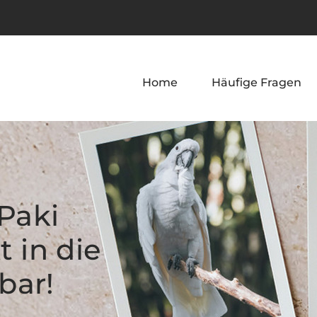
Home
Häufige Fragen
Paki
t in die
bar!