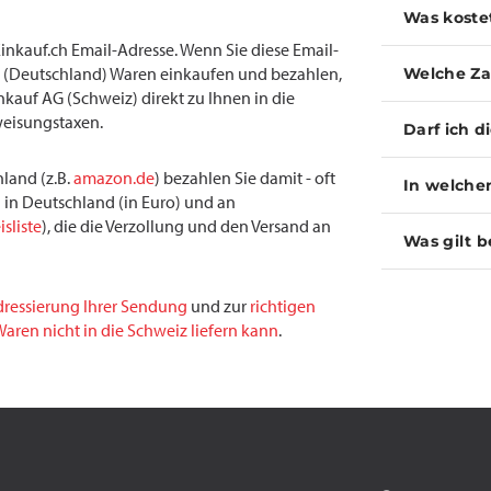
Was koste
inkauf.ch Email-Adresse. Wenn Sie diese Email-
(Deutschland) Waren einkaufen und bezahlen,
Welche Za
inkauf AG (Schweiz) direkt zu Ihnen in die
weisungstaxen.
Darf ich d
land (z.B.
amazon.de
) bezahlen Sie damit - oft
In welche
 in Deutschland (in Euro) und an
isliste
), die die Verzollung und den Versand an
Was gilt b
dressierung Ihrer Sendung
und zur
richtigen
aren nicht in die Schweiz liefern kann
.