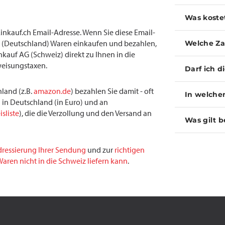
Was koste
inkauf.ch Email-Adresse. Wenn Sie diese Email-
(Deutschland) Waren einkaufen und bezahlen,
Welche Za
inkauf AG (Schweiz) direkt zu Ihnen in die
weisungstaxen.
Darf ich d
land (z.B.
amazon.de
) bezahlen Sie damit - oft
In welche
 in Deutschland (in Euro) und an
isliste
), die die Verzollung und den Versand an
Was gilt b
dressierung Ihrer Sendung
und zur
richtigen
aren nicht in die Schweiz liefern kann
.