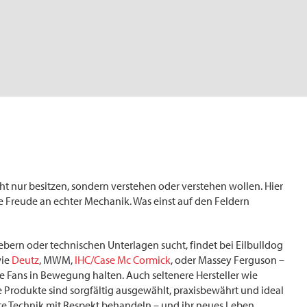
icht nur besitzen, sondern verstehen oder verstehen wollen. Hier
die Freude an echter Mechanik. Was einst auf den Feldern
ebern oder technischen Unterlagen sucht, findet bei Eilbulldog
wie
Deutz
, MWM,
IHC/Case Mc Cormick
, oder Massey Ferguson –
 Fans in Bewegung halten. Auch seltenere Hersteller wie
e Produkte sind sorgfältig ausgewählt, praxisbewährt und ideal
alte Technik mit Respekt behandeln – und ihr neues Leben