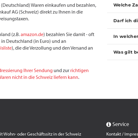
(Deutschland) Waren einkaufen und bezahlen,
Welche Za
inkauf AG (Schweiz) direkt zu Ihnen in die
weisungstaxen.
Darf ich d
land (z.B.
amazon.de
) bezahlen Sie damit - oft
In welche
 in Deutschland (in Euro) und an
isliste
), die die Verzollung und den Versand an
Was gilt b
dressierung Ihrer Sendung
und zur
richtigen
aren nicht in die Schweiz liefern kann
.
Service
 Wohn- oder Geschäftssitz in der Schweiz
Kontakt / Impr