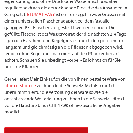
eigenständig und ohne Druck oder Wasseranschluss, aber
regulierend durch die abtrocknende Erde, die das Ansaugen in
Gang setzt.
BLUMAT EASY
ist ein Tonkegel in zwei Grössen mit
einem universellen Flaschenadapter, bei dem fast alle
gängigen PET Flaschen aufgesteckt werden können. Die
gefüllte Flasche ist der Wasservorrat, der die nächsten 2-4 Tage
– je nach Flaschen- und Kegelgrösse - durch den porösen Ton
langsam und gleichmässig an die Pflanzen abgegeben wird,
jedoch ohne Regelung, man muss auf den Pflanzenbedarf
achten. Schauen Sie unbedingt vorbei - Es lohnt sich für Sie
und Ihre Pflanzen!
Gerne liefert MeinEinkauf.ch die von Ihnen bestellte Ware von
blumat-shop.de
zu Ihnen in die Schweiz. MeinEinkauf.ch
übernimmt hierfür die Verzollung der Ware sowie die
anschliessende Weiterleitung zu Ihnen in die Schweiz - direkt
vor die Haustür ab nur CHF 17.90 ohne zusätzliche Abgaben
möglich.