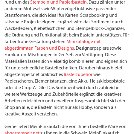
rund um das
Stempeln und Papierbasteln
. Dazu zählen unter
anderem Motivsets wie Wintervögel inklusive passender
Stanzformen, die sich ideal für Karten, Scrapbooking und
saisonale Projekte eignen. Ergänzt wird das Sortiment durch
Wackelfedern, Klebetäschchen und Stempelblock-Organizer,
die Ordnung und Funktionalität beim Basteln unterstützen. Für
farbenfrohe Gestaltung stehen
Minikataloge mit
abgestimmten Farben und Designs
, Designerpapiere sowie
Farbkarton-Mischungen in 2er-Sets zur Verfügung. Diese
Materialien lassen sich vielseitig kombinieren und eignen sich
für unterschiedliche Basteltechniken. Darüber hinaus bietet
abgestempelt.net praktisches
Bastelzubehör
wie
Papierscheren, Elementstanzen, eine Akku-Heissklebepistole
oder die Crop-A-Dile. Das Sortiment wird durch zahlreiche
weitere Werkzeuge und Zubehörteile ergänzt, die kreatives
Arbeiten erleichtern und erweitern. Insgesamt richtet sich der
Shop an alle, die Basteln nicht nur als Hobby, sondern als
kreative Auszeit verstehen.
Gerne liefert MeinEinkauf.ch die von Ihnen bestellte Ware von
abgestempelt.net
zu Ihnen in die Schweiz. MeinEinkauf.ch