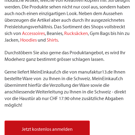
modische Artikel, welche von Kreativen Köpfen mit Stil designt
werden. Die Produkte sehen nicht nur cool aus, sondern haben
auch noch einen einzigartigen Look. Neben dem Aussehen
überzeugen die Artikel aber auch durch ihr ausgezeichnetes
Preisleistungsverhältnis. Das Sortiment des Shops vollstreckt
sich von
Accessoires
, Beanies,
Rucksäcken
, Gym Bags bis hin zu
Jacken,
Hoodies
und
Shirts
.
Durchstöbern Sie also gerne das Produktangebot, es wird Ihr
Modeherz ganz bestimmt grösser schlagen lassen.
Gerne liefert MeinEinkauf.ch die von manufaktur13.de Ihnen
bestellte Ware von zu Ihnen in die Schweiz. MeinEinkauf.ch
übernimmt hierfür die Verzollung der Ware sowie die
anschliessende Weiterleitung zu Ihnen in die Schweiz - direkt
vor die Haustür ab nur CHF 17.90 ohne zusätzliche Abgaben
möglich!
Jetzt kostenlos anmelden