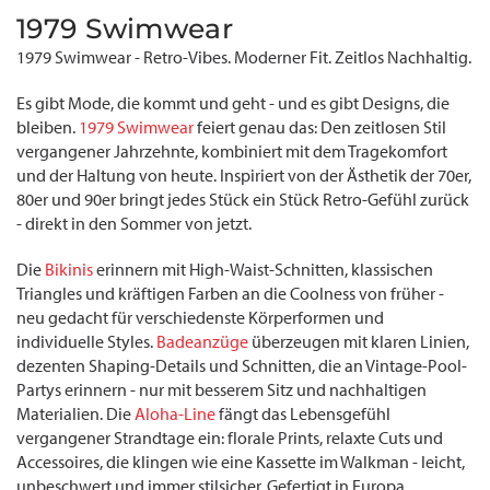
1979 Swimwear
1979 Swimwear - Retro-Vibes. Moderner Fit. Zeitlos Nachhaltig.
Es gibt Mode, die kommt und geht - und es gibt Designs, die
bleiben.
1979 Swimwear
feiert genau das: Den zeitlosen Stil
vergangener Jahrzehnte, kombiniert mit dem Tragekomfort
und der Haltung von heute. Inspiriert von der Ästhetik der 70er,
80er und 90er bringt jedes Stück ein Stück Retro-Gefühl zurück
- direkt in den Sommer von jetzt.
Die
Bikinis
erinnern mit High-Waist-Schnitten, klassischen
Triangles und kräftigen Farben an die Coolness von früher -
neu gedacht für verschiedenste Körperformen und
individuelle Styles.
Badeanzüge
überzeugen mit klaren Linien,
dezenten Shaping-Details und Schnitten, die an Vintage-Pool-
Partys erinnern - nur mit besserem Sitz und nachhaltigen
Materialien. Die
Aloha-Line
fängt das Lebensgefühl
vergangener Strandtage ein: florale Prints, relaxte Cuts und
Accessoires, die klingen wie eine Kassette im Walkman - leicht,
unbeschwert und immer stilsicher. Gefertigt in Europa,