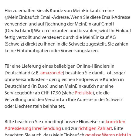
Hierzu erhalten Sie als Kunde von MeinEinkauf.ch eine
@MeinEinkauf.ch Email-Adresse. Wenn Sie diese Email-Adresse
verwenden und auf Rechnung der MeinEinkauf GmbH
(Deutschland) Waren einkaufen und bezahlen, wird Ihr Einkauf
fertig verzollt und versteuert durch die MeinEinkauf AG
(Schweiz) direkt zu Ihnen in die Schweiz zugestellt. Sie zahlen
keine Einfuhrabgaben oder Vorweisungstaxen.
Für eine Lieferung eines beliebigen Online-Händlers in
Deutschland (z.B.
amazon.de
) bezahlen Sie damit - oft sogar
ohne Versandkosten - den gleichen Endpreis wie Kunden in
Deutschland (in Euro) und an MeinEinkauf.ch nur eine
Servicegebühr ab CHF 17.90 (siehe
Preisliste
), die die
Verzollung und den Versand an Ihre Adresse in der Schweiz
oder Liechtenstein beinhaltet.
Bitte beachten Sie unbedingt unsere Hinweise zur
korrekten
Adressierung Ihrer Sendung
und zur
richtigen Zahlart
. Bitte
beachten Sie auch, dass MeinEinkauf.ch
gewisse Waren nicht in