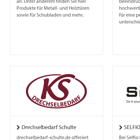
an. Unter anderem finden Sie hier
beeindru
Produkte für Metall- und Holztüren
hochwert
sowie für Schubladen und mehr.
für eine p
unterschi
Drechselbedarf Schulte
SELFI
drechselbedarf-schulte.de offeriert
Bei Selfi