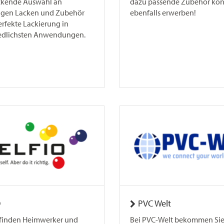
ckende Auswahl an
dazu passende Zubehör kön
igen Lacken und Zubehör
ebenfalls erwerben!
erfekte Lackierung in
edlichsten Anwendungen.
O
PVC Welt
o finden Heimwerker und
Bei PVC-Welt bekommen Sie 