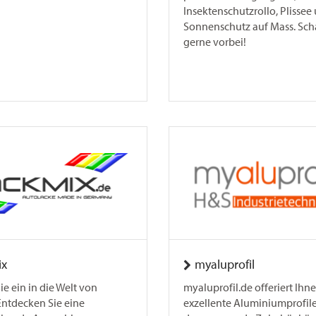
Insektenschutzrollo, Plissee
Sonnenschutz auf Mass. Sch
gerne vorbei!
ix
myaluprofil
e ein in die Welt von
myaluprofil.de offeriert Ihn
Entdecken Sie eine
exzellente Aluminiumprofile