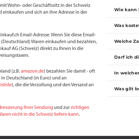
t Wohn- oder Geschäftssitz in der Schweiz
Wie kann 
 einkaufen und sich an ihre Adresse in der
Was koste
inkauf.ch Email-Adresse. Wenn Sie diese Email-
(Deutschland) Waren einkaufen und bezahlen,
Welche Za
inkauf AG (Schweiz) direkt zu Ihnen in die
weisungstaxen.
Darf ich d
land (z.B.
amazon.de
) bezahlen Sie damit - oft
In welche
 in Deutschland (in Euro) und an
isliste
), die die Verzollung und den Versand an
Was gilt b
dressierung Ihrer Sendung
und zur
richtigen
aren nicht in die Schweiz liefern kann
.