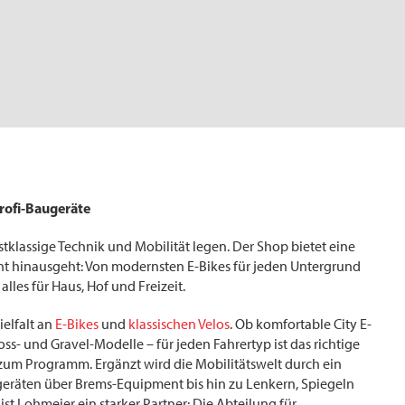
Profi-Baugeräte
stklassige Technik und Mobilität legen. Der Shop bietet eine
nt hinausgeht: Von modernsten E-Bikes für jeden Untergrund
 alles für Haus, Hof und Freizeit.
ielfalt an
E-Bikes
und
klassischen Velos
. Ob komfortable City E-
ss- und Gravel-Modelle – für jeden Fahrertyp ist das richtige
zum Programm. Ergänzt wird die Mobilitätswelt durch ein
geräten über Brems-Equipment bis hin zu Lenkern, Spiegeln
ist Lohmeier ein starker Partner: Die Abteilung für